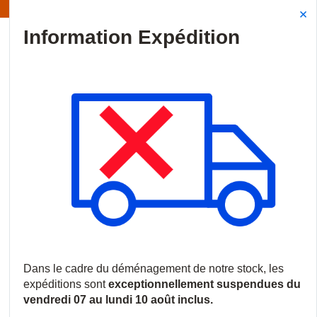
Information | Les expéditions sont actuellement suspendues
Site Search
{0
menu
Accueil
/
Produits
/
Vidéosurveillance
/
Caméras IP
/
Caméras 