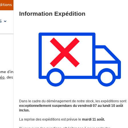
éditions sont actuellement suspendues
Reprise
Site Search
S
SOLUTIONS & SERVICES
Smart Home
tème d’intrusion et de domotique. Pour une sécurité connectée ultime
déo
, des commandes de porte de garage, des systèmes d’automatisation
des
haut-parleurs
d’intrusions à vos installations.