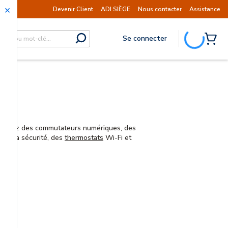
 prévue le mardi 11 août.
Information | Les ex
Devenir Client
ADI SIÈGE
Nous contacter
Assistance
Se connecter
submit search
{0} I
, ajoutez des commutateurs numériques, des
 de la sécurité, des
thermostats
Wi-Fi et