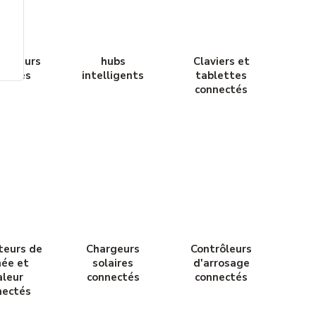
parleurs
hubs
Claviers et
nectés
intelligents
tablettes
connectés
teurs de
Chargeurs
Contrôleurs
ée et
solaires
d'arrosage
aleur
connectés
connectés
nectés