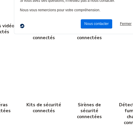
s vidéo
Contrôleurs de
Ponts pour
Haut-
ctés
porte de garage
maison
con
connectés
connectées
ras
Kits de sécurité
Sirènes de
Détec
ctées
connectés
sécurité
fum
connectées
ch
con