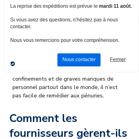
pendant la pandémie par les secteurs les
plus puissants, tels que l’industrie
automobile. S’y sont ajoutés le Brexit, le
blocus du canal de Suez et les conteneurs
qui se trouvaient à de mauvais endroits
dans le monde, ce qui a conduit à
l’apparition d’une pénurie structurelle. Et il
ne semble pas que cette situation se
résolve de sitôt : en raison de nouveaux
confinements et de graves manques de
personnel partout dans le monde, il n’est
pas facile de remédier aux pénuries.
Comment les
fournisseurs gèrent-ils