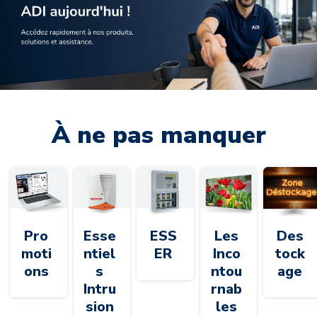
À ne pas manquer
Pro
Esse
ESS
Les
Des
moti
ntiel
ER
Inco
tock
ons
s
ntou
age
Intru
rnab
sion
les