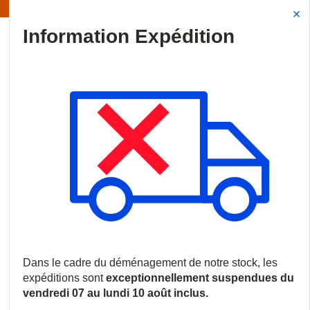
Information | Les expéditions sont actuellement suspendues
Site Search
{0
menu
Accueil
/
Produits
/
Vidéosurveillance
/
Logiciels et licences
/