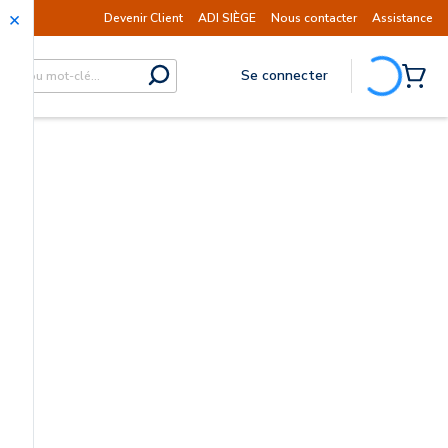
éditions sont actuellement suspendues
Reprise
Devenir Client
ADI SIÈGE
Nous contacter
Assistance
Se connecter
submit search
{0} I