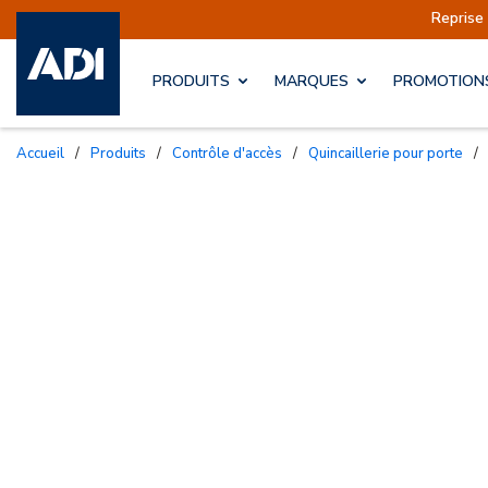
éditions sont actuellement suspendues
Reprise 
PRODUITS
MARQUES
PROMOTION
Accueil
/
Produits
/
Contrôle d'accès
/
Quincaillerie pour porte
/