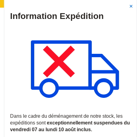
 | Déménagement de notre stock :
Les expéditions ser
Site Search
{0
menu
Accueil
/
Produits
/
Solutions réseaux
/
Connecteurs de câbles
/