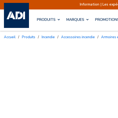
Information | Les expéditions sont ac
PRODUITS
MARQUES
PROMOTION
Accueil
/
Produits
/
Incendie
/
Accessoires incendie
/
Armoires 