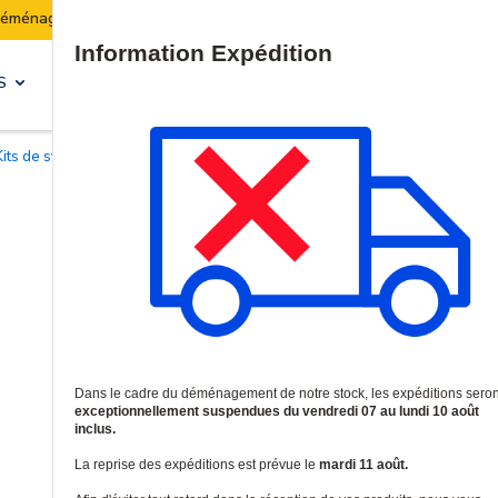
ck :
Les expéditions seront suspendues du 07 au 10 a
Site Search
S
SOLUTIONS & SERVICES
Kits de système d'interphonie