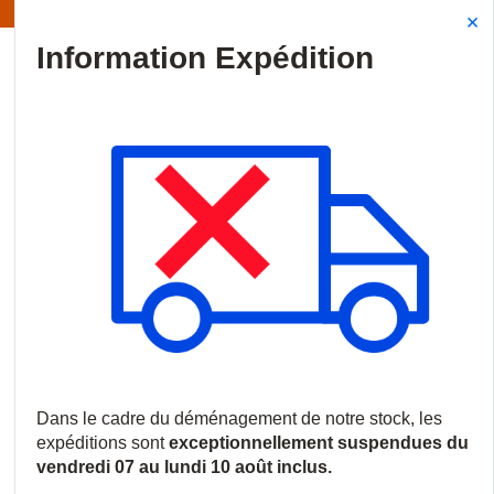
Information | Les expéditions sont actuellement suspendues
Site Search
{0
menu
Accueil
/
Produits
/
Intrusion
/
Transmetteurs et modules de comm