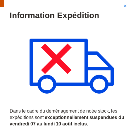
formation | Les expéditions sont actuellement suspendues
Site Search
{0
menu
Accueil
/
Produits
/
Vidéosurveillance
/
Stockage
/
Stockage en