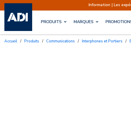
Information | Les expéditions so
PRODUITS
MARQUES
PROMOTION
Accueil
/
Produits
/
Communications
/
Interphones et Portiers
/