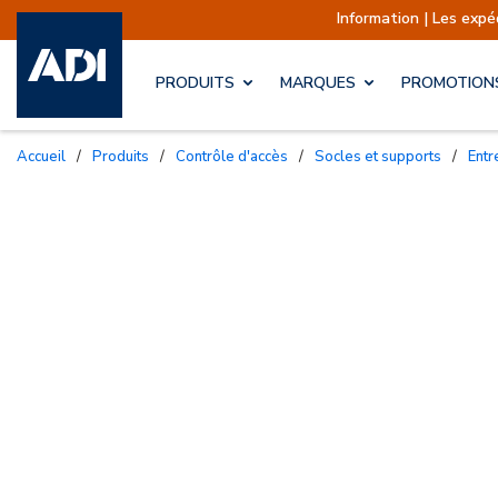
Information | Les expéditions
PRODUITS
MARQUES
PROMOTION
Accueil
/
Produits
/
Contrôle d'accès
/
Socles et supports
/
Ent