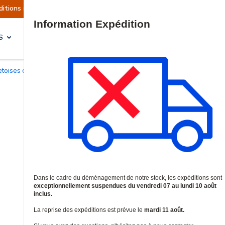
 sont actuellement suspendues
Reprise prévue 
Site Search
S
SOLUTIONS & SERVICES
retoises de montage