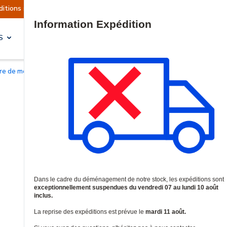
actuellement suspendues
Reprise prévue le mard
Site Search
S
SOLUTIONS & SERVICES
oire de montage