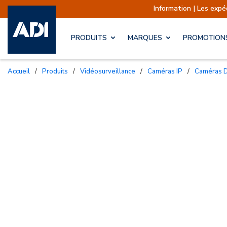
Information | Les expéditions sont act
PRODUITS
MARQUES
PROMOTION
Accueil
/
Produits
/
Vidéosurveillance
/
Caméras IP
/
Caméras 