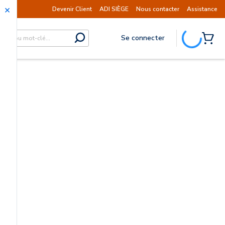
rdi 11 août.
Information | Les expéditions son
Devenir Client
ADI SIÈGE
Nous contacter
Assistance
Se connecter
submit search
{0} I