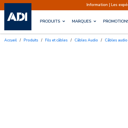
Information | Les expéditions sont
PRODUITS
MARQUES
PROMOTION
Accueil
/
Produits
/
Fils et câbles
/
Câbles Audio
/
Câbles audio