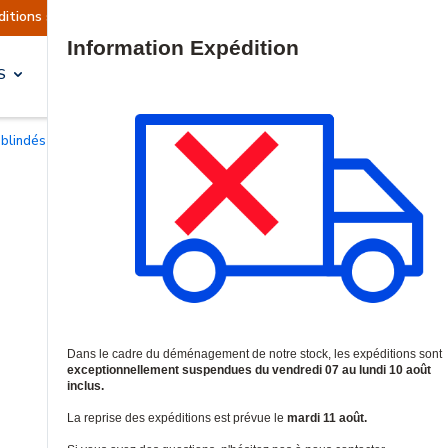
 actuellement suspendues
Reprise prévue le ma
Site Search
S
SOLUTIONS & SERVICES
 blindés