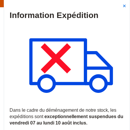
Information | Les expéditions sont actuellement suspendues
Site Search
{0
menu
Accueil
/
Produits
/
Contrôle d'accès
/
Dispositifs de sortie
/
B