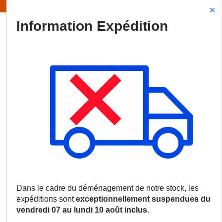
Information | Les expéditions sont actuellement suspendues
Site Search
{0
menu
Accueil
/
Produits
/
Smart Home
/
Détection de mouvement et pé