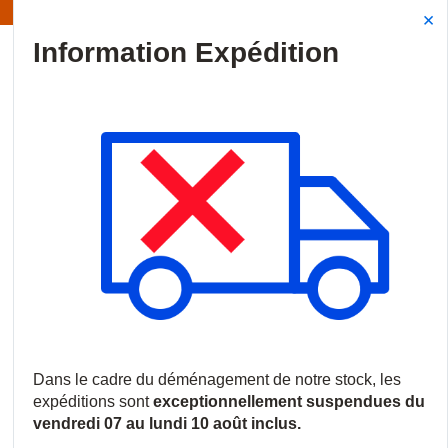
Information | Les expéditions sont actuellement suspendues
Site Search
{0
menu
Accueil
/
Produits
/
Audiovisuel professionnel
/
Écrans commerci