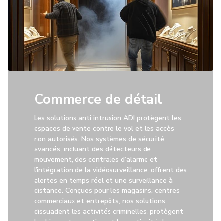
Commerce de détail
Les solutions anti intrusion ADI protègent les
espaces de vente contre le vol et les accès
non autorisés. Nos systèmes de sécurité
avancés, incluant des détecteurs de
mouvement, des centrales d’alarme et
l’intégration de la vidéosurveillance, offrent des
alertes en temps réel et une surveillance à
distance. Conçues pour les magasins, centres
commerciaux et entrepôts, nos solutions
dissuadent les activités criminelles, protègent