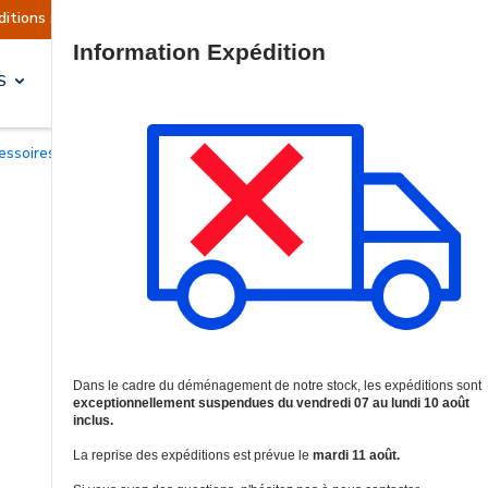
ons sont actuellement suspendues
Reprise prévu
Site Search
S
SOLUTIONS & SERVICES
cessoires pour claviers et lecteurs