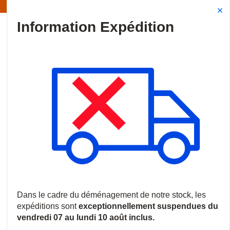
Information | Les expéditions sont actuellement suspendues
Site Search
{0
menu
Accueil
/
Marques
/
XPR
XPR