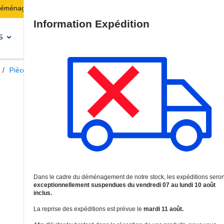
Les expéditions seront suspendues du 07 au 10 août in
Site Search
S
SOLUTIONS & SERVICES
/
Pièces pour serrures magnétiques