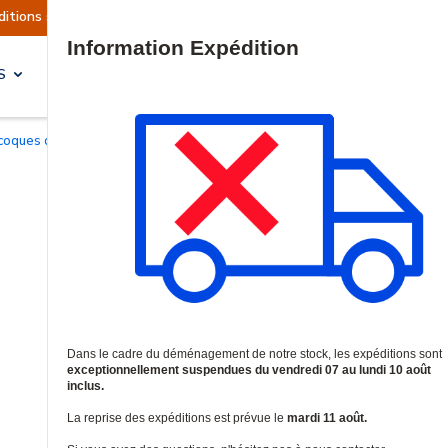
nt actuellement suspendues
Reprise prévue le m
Site Search
S
SOLUTIONS & SERVICES
 coques de protection