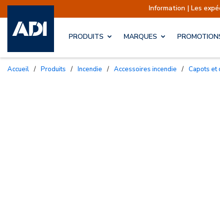
Information | Les expéditions so
PRODUITS
MARQUES
PROMOTION
Accueil
/
Produits
/
Incendie
/
Accessoires incendie
/
Capots et