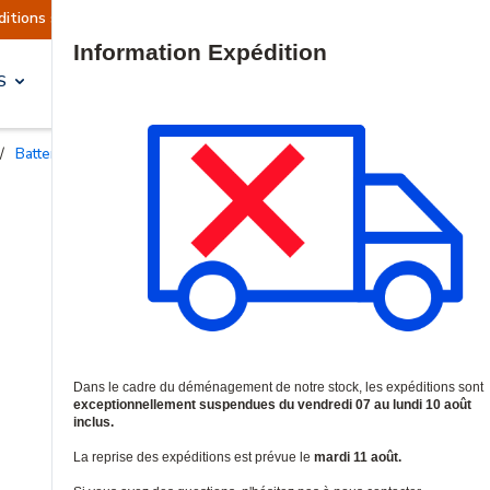
 actuellement suspendues
Reprise prévue le mar
Site Search
S
SOLUTIONS & SERVICES
/
Batteries et piles