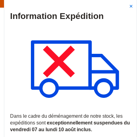
Information | Les expéditions sont actuellement suspendues
Site Search
{0
menu
Accueil
/
Produits
/
Vidéosurveillance
/
Caméras IP
/
Caméras 