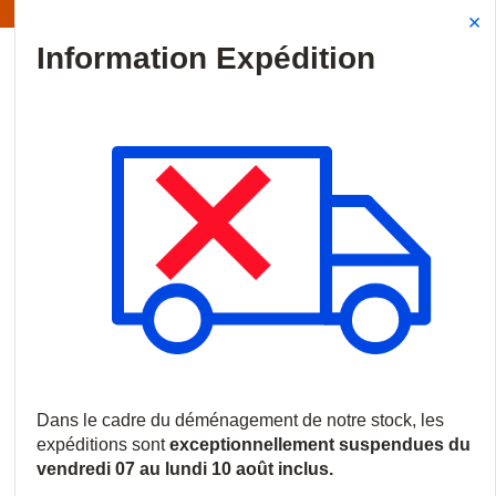
Information | Les expéditions sont actuellement suspendues
Site Search
{0
menu
Accueil
/
Produits
/
Communications
/
Interphones et Portiers
/