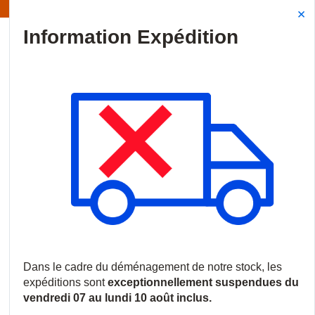
Information | Les expéditions sont actuellement suspendues
Site Search
{0
menu
Accueil
/
Marques
/
ADI PRO
ADI PRO