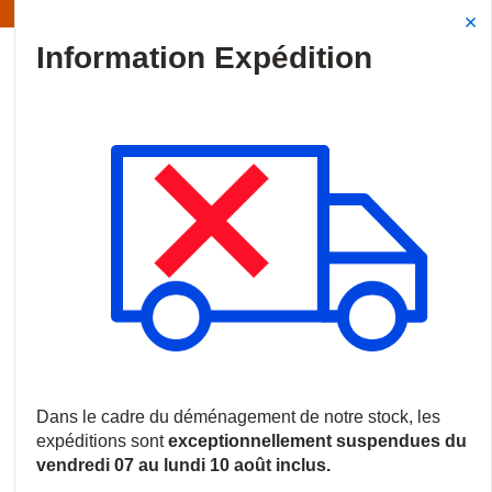
Information | Les expéditions sont actuellement suspendues
Site Search
{0
menu
Accueil
/
Produits
/
Intrusion
/
Coffret, boite de jonction & access