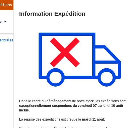
llement suspendues
Reprise prévue le mardi 11 
Site Search
S
SOLUTIONS & SERVICES
Centrales d'alarme