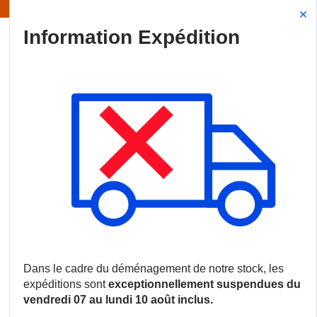
Information | Les expéditions sont actuellement suspendues
Site Search
{0
menu
Accueil
/
Produits
/
Audiovisuel professionnel
/
Vidéo-conférenc