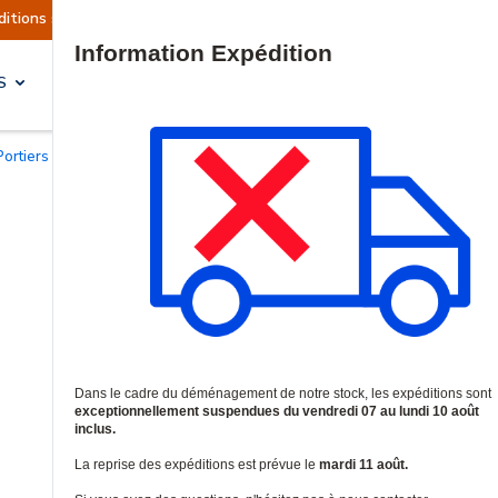
ement suspendues
Reprise prévue le mardi 11 ao
Site Search
S
SOLUTIONS & SERVICES
Portiers d'interphonie