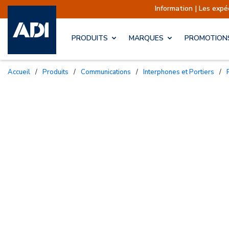
Information | Les expéditions sont actuell
PRODUITS
MARQUES
PROMOTION
Accueil
/
Produits
/
Communications
/
Interphones et Portiers
/