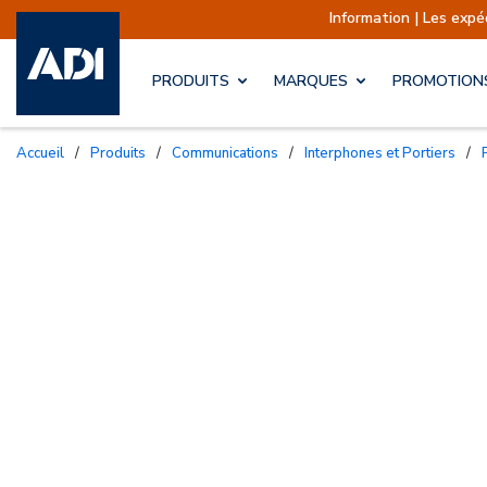
Information | Les expéditions sont 
PRODUITS
MARQUES
PROMOTION
Accueil
/
Produits
/
Communications
/
Interphones et Portiers
/