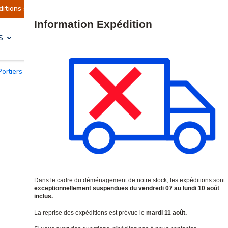
actuellement suspendues
Reprise prévue le mard
Site Search
S
SOLUTIONS & SERVICES
Portiers d'interphonie