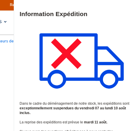
prévue le mardi 11 août.
Information | Les exp
Site Search
S
SOLUTIONS & SERVICES
cteurs de badges Smart