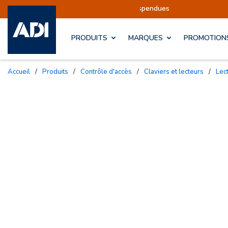
éditions sont actuellement suspendues
Reprise 
PRODUITS
MARQUES
PROMOTION
Accueil
/
Produits
/
Contrôle d'accès
/
Claviers et lecteurs
/
Le