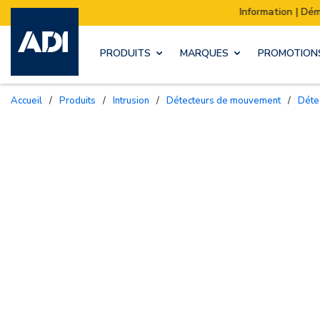
Information | Déménagement de notre stock :
PRODUITS
MARQUES
PROMOTION
Accueil
/
Produits
/
Intrusion
/
Détecteurs de mouvement
/
Dét