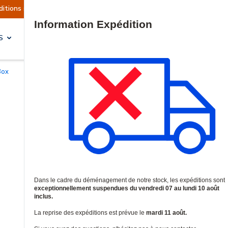
actuellement suspendues
Reprise prévue le mard
Site Search
S
SOLUTIONS & SERVICES
Box