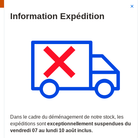
Information | Les expéditions sont actuellement suspendues
Site Search
{0
menu
Accueil
/
Produits
/
Fils et câbles
/
Câbles de réseau
/
Câbles 