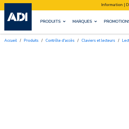
Information | Déménagement de notre stock :
PRODUITS
MARQUES
PROMOTION
Accueil
/
Produits
/
Contrôle d'accès
/
Claviers et lecteurs
/
Le