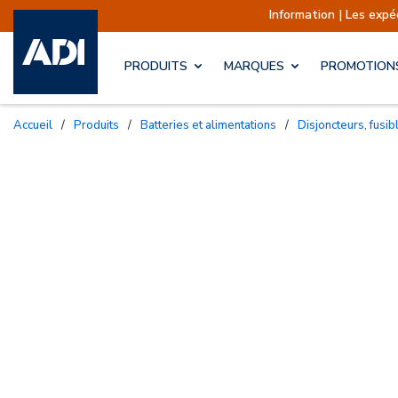
Information | Les expéditions sont actuellem
PRODUITS
MARQUES
PROMOTION
Accueil
/
Produits
/
Batteries et alimentations
/
Disjoncteurs, fusib