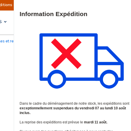
ent suspendues
Reprise prévue le mardi 11 août
Site Search
S
SOLUTIONS & SERVICES
les et relais
/
Relais