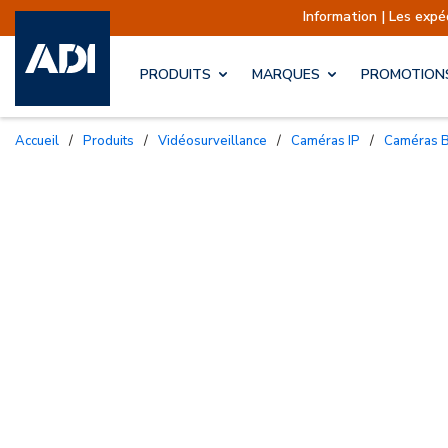
Information | Les expéditions sont act
PRODUITS
MARQUES
PROMOTION
Accueil
/
Produits
/
Vidéosurveillance
/
Caméras IP
/
Caméras B