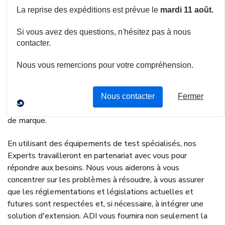
de vous proposer la meilleure solution en termes de choix
de produits et de budget.
Le service Etude projets ADI s'appuie sur une expérience
multidisciplinaire des produits. En utilisant ce service, vous
aurez accès à la plus large gamme de produits de toute
distribution en France.
Nous vous aiderons à accroître votre efficacité en vous
fournissant la solution optimale et impartiale en matière
de marque.
En utilisant des équipements de test spécialisés, nos
Experts travailleront en partenariat avec vous pour
répondre aux besoins. Nous vous aiderons à vous
concentrer sur les problèmes à résoudre, à vous assurer
que les réglementations et législations actuelles et
futures sont respectées et, si nécessaire, à intégrer une
solution d'extension. ADI vous fournira non seulement la