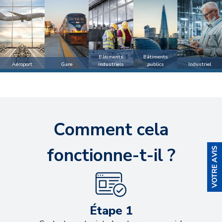
Bâtiments
Bâtiments
Aéroport
Gare
industriels
Industriel
publics
Comment cela
fonctionne-t-il ?
Étape 1