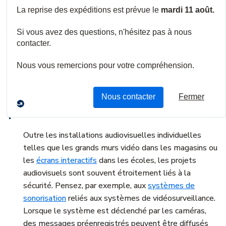
Association), la demande d'installations audiovisuelles
professionnelles dans la région EMEA continuera de
croître de plus de 5 % au cours des cinq prochaines années.
Le chiffre d'affaires total attendu pour les installations et
les intégrations Pro AV est d'environ 57 millions de
dollars américains.
En quoi le Pro AV est-il important
pour les installateurs de sécurité?
Outre les installations audiovisuelles individuelles
telles que les grands murs vidéo dans les magasins ou
les
écrans interactifs
dans les écoles, les projets
audiovisuels sont souvent étroitement liés à la
sécurité. Pensez, par exemple, aux
systèmes de
sonorisation
reliés aux systèmes de vidéosurveillance.
Lorsque le système est déclenché par les caméras,
des messages préenregistrés peuvent être diffusés