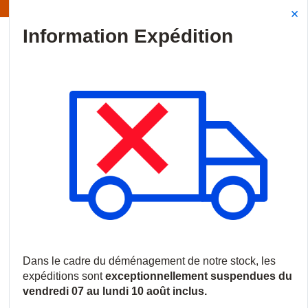
Information | Les expéditions sont actuellement suspendues
Site Search
{0
menu
Accueil
/
Produits
/
Vidéosurveillance
/
Moniteurs vidéo