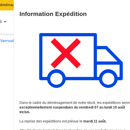
ck :
Les expéditions seront suspendues du 07 au 10 a
Site Search
S
SOLUTIONS & SERVICES
Verrouillage électromagnétique