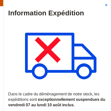
Information | Les expéditions sont actuellement suspendues
Site Search
{0
menu
Accueil
/
Produits
/
Vidéosurveillance
/
Accessoires video
/
Ill