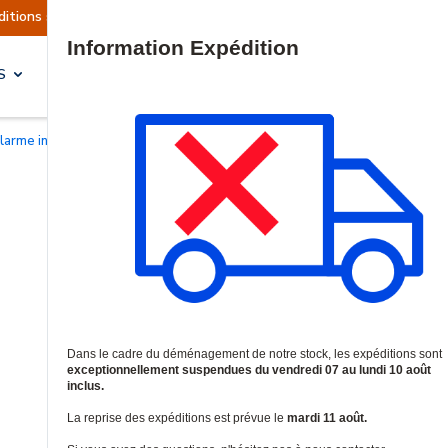
ont actuellement suspendues
Reprise prévue le 
Site Search
S
SOLUTIONS & SERVICES
alarme incendie