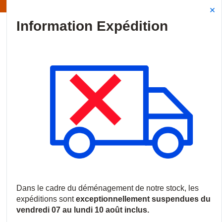
Information | Les expéditions sont actuellement suspendues
Site Search
{0
menu
Accueil
/
Produits
/
Vidéosurveillance
/
Caméras HDoC
/
Camér