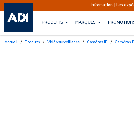
Information | Les expéditions s
PRODUITS
MARQUES
PROMOTION
Accueil
/
Produits
/
Vidéosurveillance
/
Caméras IP
/
Caméras B