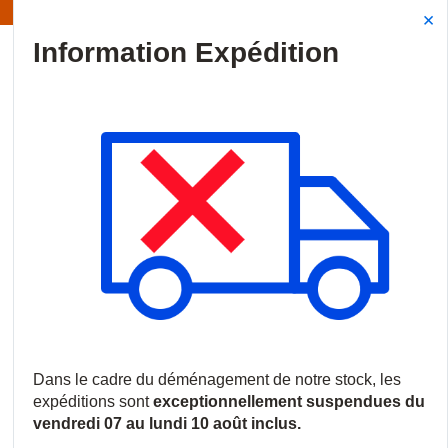
ormation | Les expéditions sont actuellement suspendues
Site Search
{0
menu
Accueil
/
Marques
/
CDVI