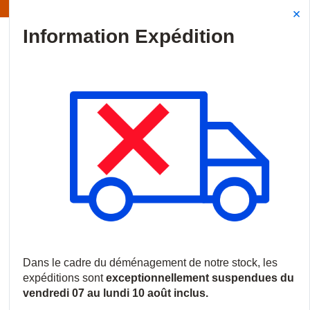
Information | Les expéditions sont actuellement suspendues
Site Search
{0
menu
Accueil
/
Produits
/
Incendie
/
Centrales Incendie
/
Accessoires